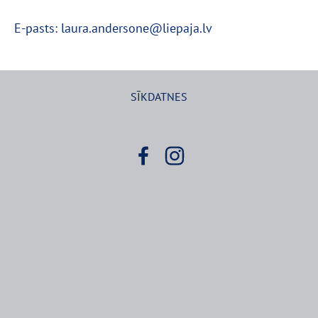
E-pasts: laura.andersone@liepaja.lv
SĪKDATNES