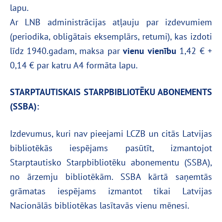
lapu.
Ar LNB administrācijas atļauju par izdevumiem
(periodika, obligātais eksemplārs, retumi), kas izdoti
līdz 1940.gadam, maksa par
vienu vienību
1,42 € +
0,14 € par katru A4 formāta lapu.
STARPTAUTISKAIS STARPBIBLIOTĒKU ABONEMENTS
(SSBA):
Izdevumus, kuri nav pieejami LCZB un citās Latvijas
bibliotēkās iespējams pasūtīt, izmantojot
Starptautisko Starpbibliotēku abonementu (SSBA),
no ārzemju bibliotēkām. SSBA kārtā saņemtās
grāmatas iespējams izmantot tikai Latvijas
Nacionālās bibliotēkas lasītavās vienu mēnesi.