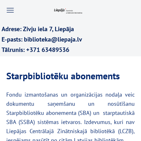
Adrese: Zivju iela 7, Liepāja
E-pasts: biblioteka@liepaja.lv
Tālrunis: +371 63489536
Starpbibliotēku abonements
Fondu izmantošanas un organizācijas nodaļa veic
dokumentu saņemšanu un nosūtīšanu
Starpbibliotēku abonementa (SBA) un starptautiskā
SBA (SSBA) sistēmas ietvaros. Izdevumus, kuri nav
Liepājas Centrālajā Zinātniskajā bibliotēkā (LCZB),
iespējams pasūtīt no citām Latvijas bibliotēkām.