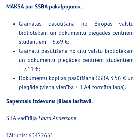
MAKSA par SSBA pakalpojumu
:
Grāmatas pasūtīšana no Eiropas valstu
bibliotēkām un dokumentu piegādes centriem
studentiem – 5,69 €;
Grāmatu pasūtīšana no citu valstu bibliotēkām
un dokumentu piegādes centriem studentiem
– 7,11 €;
Dokumentu kopijas pasūtīšana SSBA 3,56 € un
piegāde (viena vienība + 1 A4 formāta lapa).
Saņemtais izdevums
jālasa lasītavā
.
SBA vadītāja
Laura Andersone
Tālrunis:
63422651