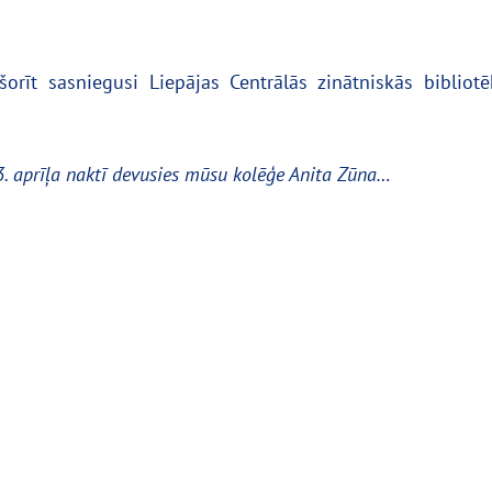
orīt sasniegusi Liepājas Centrālās zinātniskās bibliotē
 aprīļa naktī devusies mūsu kolēģe Anita Zūna…