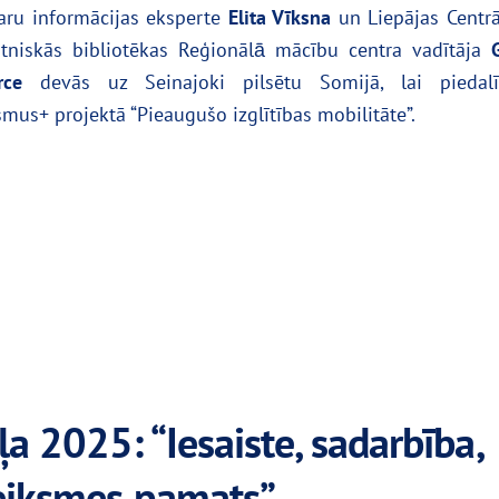
aru informācijas eksperte
Elita Vīksna
un Liepājas Centrā
ātniskās bibliotēkas Reģionālā̄ mācību centra vadītāja
rce
devās uz Seinajoki pilsētu Somijā, lai piedalī
smus+ projektā “Pieaugušo izglītības mobilitāte”.
a 2025: “Iesaiste, sadarbība,
s veiksmes pamats”