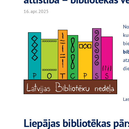
16. apr. 2025
N
ku
bi
bi
at
di
Las
Liepājas bibliotēkas pā