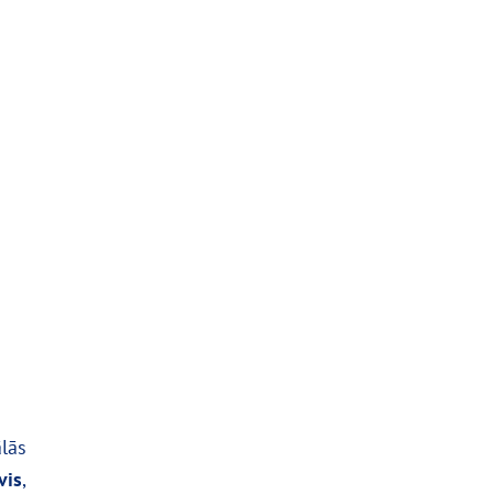
lās
vis
,