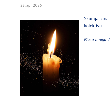
23. apr. 2026
Skumja ziņa š
kolektīvu…
Mūža miegā 23.