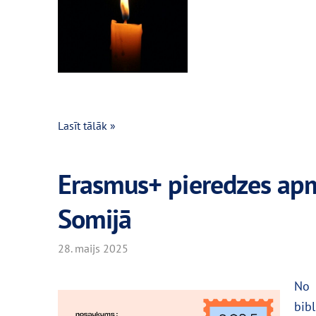
Lasīt tālāk »
Erasmus+ pieredzes apm
Somijā
28. maijs 2025
No 
bib