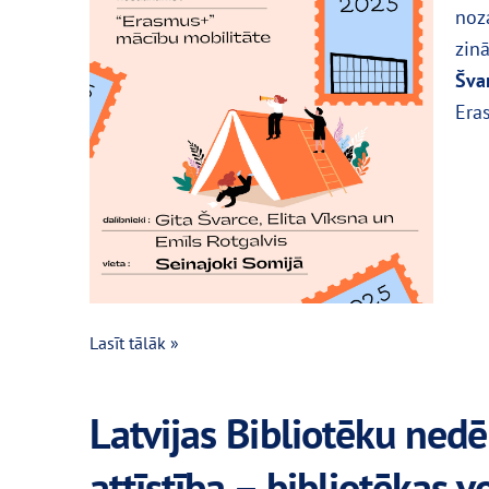
noz
zin
Šva
Era
Lasīt tālāk »
Latvijas Bibliotēku nedēļ
attīstība – bibliotēka