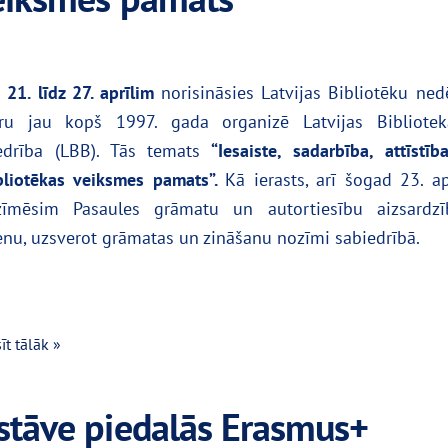
o
21. līdz 27. aprīlim
norisināsies Latvijas Bibliotēku ned
ru jau kopš 1997. gada organizē Latvijas Bibliotek
edrība (LBB). Tās temats
“Iesaiste, sadarbība, attīstī
bliotēkas veiksmes pamats”.
Kā ierasts, arī šogad 23. ap
zīmēsim Pasaules grāmatu un autortiesību aizsardzī
enu, uzsverot grāmatas un zināšanu nozīmi sabiedrībā.
īt tālāk »
rstāve piedalās Erasmus+