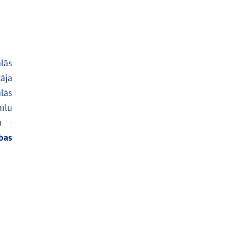
lās
āja
lās
īlu
u -
bas