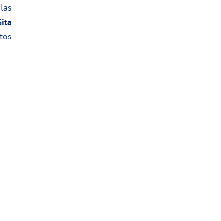
lās
Gita
tos