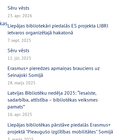
Sēru vēsts
23. apr. 2026
kas
Liepājas bibliotekāri piedalās ES projekta LIBRI
ietvaros organizētajā hakatonā
7. sept. 2025
Sēru vēsts
11. jūl. 2025
Erasmus+ pieredzes apmaiņas brauciens uz
Seinajoki Somijā
28. maijs 2025
Latvijas Bibliotēku nedēļa 2025: “Iesaiste,
sadarbība, attīstība – bibliotēkas veiksmes
pamats”
16. apr. 2025
Liepājas bibliotēkas pārstāve piedalās Erasmus+
projektā "Pieaugušo izglītības mobilitātes" Somijā
3. marts 2025