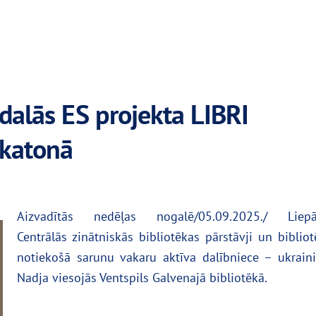
edalās ES projekta LIBRI
akatonā
Aizvadītās nedēļas nogalē/05.09.2025./ Liepā
Centrālās zinātniskās bibliotēkas pārstāvji un biblio
notiekošā sarunu vakaru aktīva dalībniece – ukraini
Nadja viesojās Ventspils Galvenajā bibliotēkā.