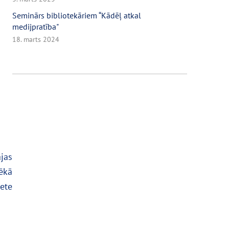
Seminārs bibliotekāriem “Kādēļ atkal
medijpratība"
18. marts 2024
jas
tēkā
ete