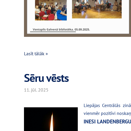
Lasīt tālāk »
Sēru vēsts
11. jūl. 2025
Liepājas Centrālās zin
vienmēr pozitīvi noska
INESI LANDENBERGU