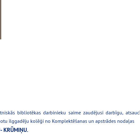
ātniskās bibliotēkas darbinieku saime zaudējusi darbīgu, atsauc
ņotu ilggadēju kolēģi no Komplektēšanas un apstrādes nodaļas
- KRŪMIŅU.