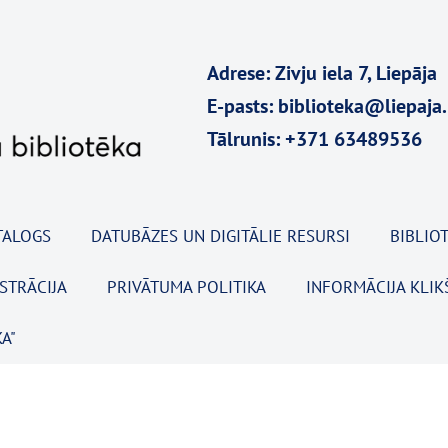
Adrese: Zivju iela 7, Liepāja
E-pasts: biblioteka@liepaja.
Tālrunis: +371 63489536
TALOGS
DATUBĀZES UN DIGITĀLIE RESURSI
BIBLIOT
ISTRĀCIJA
PRIVĀTUMA POLITIKA
INFORMĀCIJA KLIK
A"