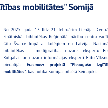
̄tības mobilitātes" Somijā
No 2025. gada 17. līdz 21. februārim Liepājas Centrā
zinātniskās bibliotēkas Reģionālā mācību centra vadīt
Gita Švarce kopā ar kolēģiem no Latvijas Nacionā
bibliotēkas - medijpratības nozares ekspertu Em
Rotgalvi un nozaru informācijas eksperti Elitu Vīksn
piedalījās
Erasmus+ projektā "Pieaugušo izglītī
mobilitātes",
kas notika Somijas pilsētā Seinajoki.