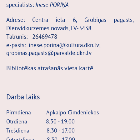
speciālists
:
Inese PORIŅA
Adrese: Centra iela 6, Grobiņas pagasts,
Dienvidkurzemes novads, LV-3438
Tālrunis:
26469478
e-pasts:
inese.porina@kultura.dkn.lv;
grobinas.pagasts@parvalde.dkn.lv
Bibliotēkas atrašanās vieta kartē
D
arba laiks
Pirmdiena Apkalpo Cimdeniekos
Otrdiena 8.30 - 19.00
Trešdiena
8.30 - 17.00
Ceturtdiena 8.30
- 17.00