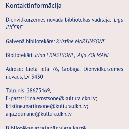
Kontaktinformācija
Dienvidkurzemes novada bibliotēkas vadītāja:
Līga
JUČERE
Galvenā bibliotekāre:
Kristīne MARTINSONE
Bibliotekāri:
Irina ERNSTSONE, Aija ZOLMANE
Adrese: Lielā ielā 76, Grobiņa, Dienvidkurzemes
novads, LV-3430
Tālrunis: 28675469,
E-pasts:
irina.ernstsone@kultura.dkn.lv;
kristine.martinsone@kultura.dkn.lv;
aija.zolmane@kultura.dkn.lv
Bibliotēkas atrašanās vieta kartē