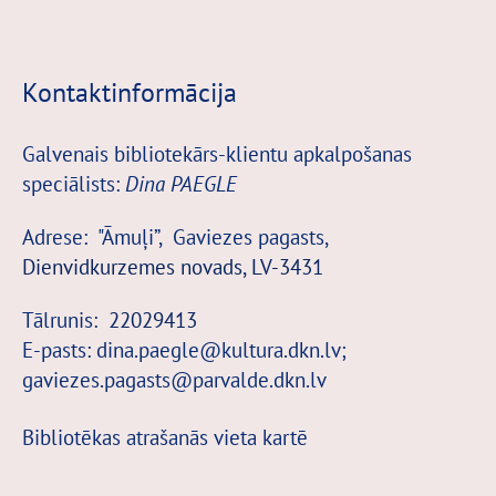
Kontaktinformācija
Galvenais bibliotekārs-klientu apkalpošanas
speciālists:
Dina
PAEGLE
Adrese: "Āmuļi”, Gaviezes pagasts,
Dienvidkurzemes novads, LV-3431
Tālrunis:
22029413
E-pasts:
dina.paegle
@kultura.dkn.lv
;
gaviezes.pagasts@parvalde.dkn.lv
Bibliotēkas atrašanās vieta kartē