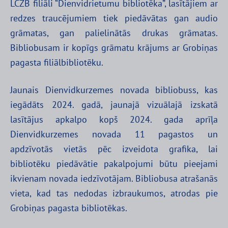
LCZB filiāli “Dienvidrietumu bibliotēka”, lasītājiem ar
redzes traucējumiem tiek piedāvātas gan audio
grāmatas, gan palielinātās drukas grāmatas.
Bibliobusam ir kopīgs grāmatu krājums ar Grobiņas
pagasta filiālbibliotēku.
Jaunais Dienvidkurzemes novada bibliobuss, kas
iegādāts 2024. gadā, jaunajā vizuālajā izskatā
lasītājus apkalpo kopš 2024. gada aprīļa
Dienvidkurzemes novada 11 pagastos un
apdzīvotās vietās pēc izveidota grafika, lai
bibliotēku piedāvātie pakalpojumi būtu pieejami
ikvienam novada iedzīvotājam. Bibliobusa atrašanās
vieta, kad tas nedodas izbraukumos, atrodas pie
Grobiņas pagasta bibliotēkas.