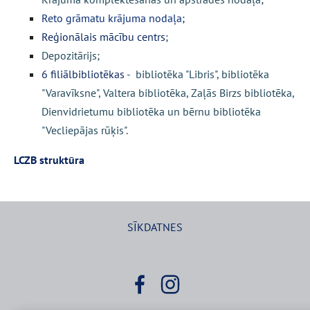
Reto grāmatu krājuma nodaļa;
Reģionālais mācību centrs
;
Depozitārijs;
6 filiālbibliotēkas
- bibliotēka "Libris", bibliotēka
"Varavīksne", Valtera bibliotēka, Zaļās Birzs bibliotēka,
Dienvidrietumu bibliotēka un bērnu bibliotēka
"Vecliepājas rūķis".
LCZB struktūra
SĪKDATNES