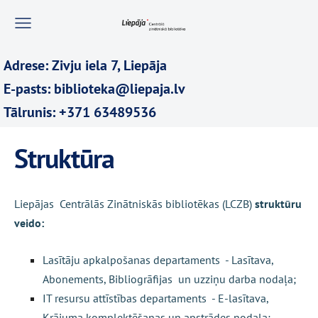
Adrese: Zivju iela 7, Liepāja
E-pasts: biblioteka@liepaja.lv
Tālrunis: +371 63489536
Struktūra
Liepājas Centrālās Zinātniskās bibliotēkas (LCZB)
struktūru
veido:
Lasītāju apkalpošanas departaments - Lasītava,
Abonements,
Bibliogrāfijas un uzziņu darba nodaļa
;
IT resursu attīstības departaments - E-lasītava,
Krājuma komplektēšanas un apstrādes nodaļa;