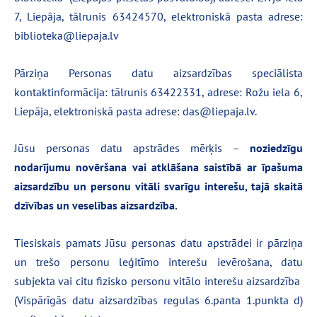
7, Liepāja, tālrunis 63424570, elektroniskā pasta adrese:
biblioteka@liepaja.lv
Pārziņa Personas datu aizsardzības speciālista
kontaktinformācija: tālrunis 63422331, adrese: Rožu iela 6,
Liepāja, elektroniskā pasta adrese: das@liepaja.lv.
Jūsu personas datu apstrādes mērķis –
noziedzīgu
nodarījumu novēršana vai atklāšana saistībā ar īpašuma
aizsardzību un personu vitāli svarīgu interešu, tajā skaitā
dzīvības un veselības aizsardzība.
Tiesiskais pamats Jūsu personas datu apstrādei ir pārziņa
un trešo personu leģitīmo interešu ievērošana, datu
subjekta vai citu fizisko personu vitālo interešu aizsardzība
(Vispārīgās datu aizsardzības regulas 6.panta 1.punkta d)