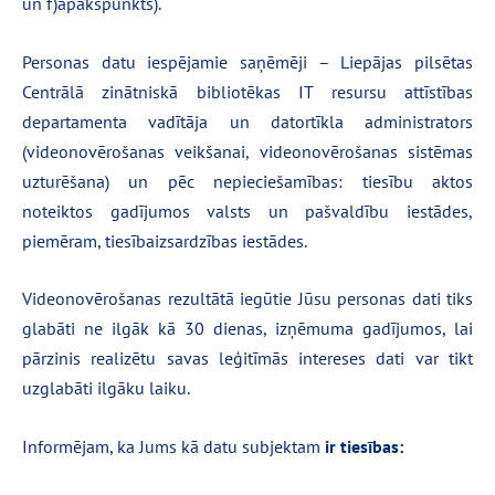
un f)apakšpunkts).
Personas datu iespējamie saņēmēji – Liepājas pilsētas
Centrālā zinātniskā bibliotēkas IT resursu attīstības
departamenta vadītāja un datortīkla administrators
(videonovērošanas veikšanai, videonovērošanas sistēmas
uzturēšana) un pēc nepieciešamības: tiesību aktos
noteiktos gadījumos valsts un pašvaldību iestādes,
piemēram, tiesībaizsardzības iestādes.
Videonovērošanas rezultātā iegūtie Jūsu personas dati tiks
glabāti ne ilgāk kā 30 dienas, izņēmuma gadījumos, lai
pārzinis realizētu savas leģitīmās intereses dati var tikt
uzglabāti ilgāku laiku.
Informējam, ka Jums kā datu subjektam
ir tiesības: