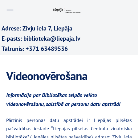
Adrese: Zivju iela 7, Liepāja
E-pasts: biblioteka@liepaja.lv
Tālrunis: +371 63489536
Videonovērošana
Informācija par Bibliotēkas telpās veikto
videonovērošanu, saistībā ar personu datu apstrādi
Pārzinis personas datu apstrādei ir Liepājas pilsētas
pašvaldības iestāde “Liepājas pilsētas Centrālā zinātniskā
bibliotēka” (Liepājas pilsētas pašvaldība), adrese: Zivju iela