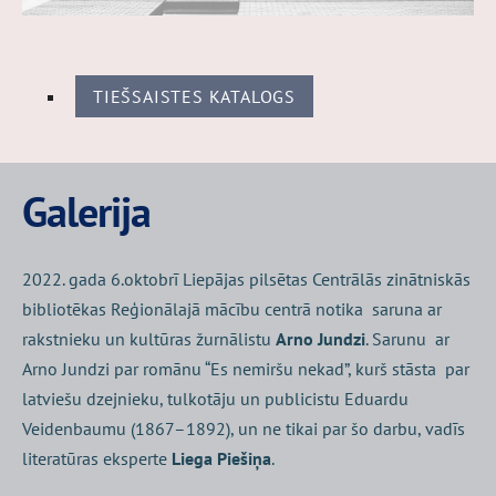
TIEŠSAISTES KATALOGS
Galerija
2022. gada 6.oktobrī Liepājas pilsētas Centrālās zinātniskās
bibliotēkas Reģionālajā mācību centrā notika saruna ar
rakstnieku un kultūras žurnālistu
Arno Jundzi
. Sarunu ar
Arno Jundzi par romānu “Es nemiršu nekad”, kurš stāsta par
latviešu dzejnieku, tulkotāju un publicistu Eduardu
Veidenbaumu (1867–1892), un ne tikai par šo darbu, vadīs
literatūras eksperte
Liega Piešiņa
.