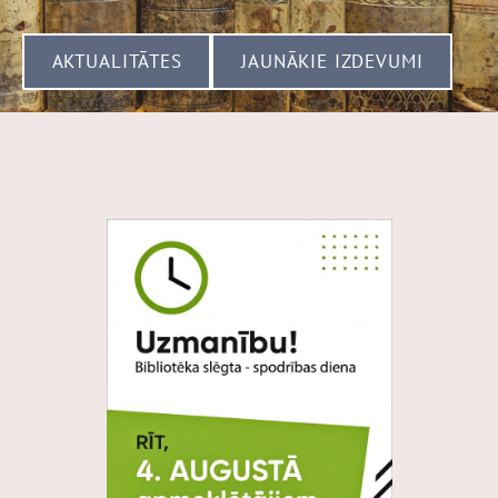
​AKTUALITĀTES​
​JAUNĀKIE IZDEVUMI​