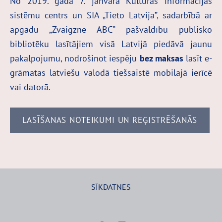
No 2019. gada 7. janvāra Kultūras informācijas
sistēmu centrs un SIA „Tieto Latvija”, sadarbībā ar
apgādu „Zvaigzne ABC” pašvaldību publisko
bibliotēku lasītājiem visā Latvijā piedāvā jaunu
pakalpojumu, nodrošinot iespēju
bez maksas
lasīt e-
grāmatas latviešu valodā tiešsaistē mobilajā ierīcē
vai datorā.
LASĪŠANAS NOTEIKUMI UN REĢISTRĒŠANĀS
SĪKDATNES