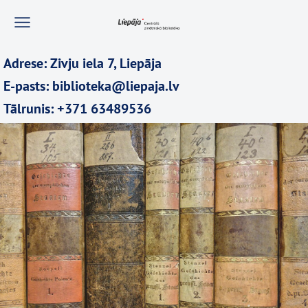
Adrese: Zivju iela 7, Liepāja
E-pasts: biblioteka@liepaja.lv
Tālrunis: +371 63489536