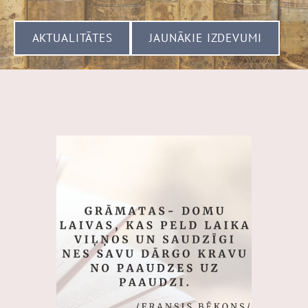
​AKTUALITĀTES​
​JAUNĀKIE IZDEVUMI​