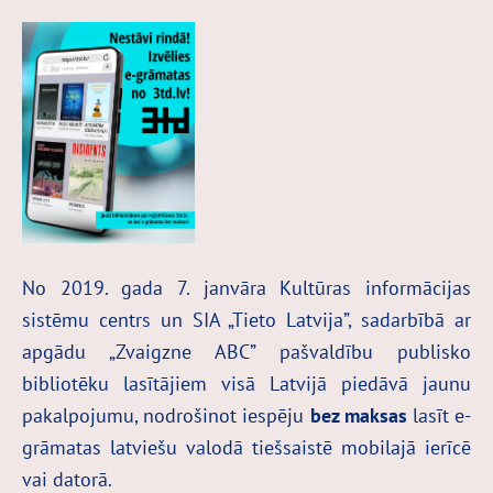
No 2019. gada 7. janvāra Kultūras informācijas
sistēmu centrs un SIA „Tieto Latvija”, sadarbībā ar
apgādu „Zvaigzne ABC” pašvaldību publisko
bibliotēku lasītājiem visā Latvijā piedāvā jaunu
pakalpojumu, nodrošinot iespēju
bez maksas
lasīt e-
grāmatas latviešu valodā tiešsaistē mobilajā ierīcē
vai datorā.