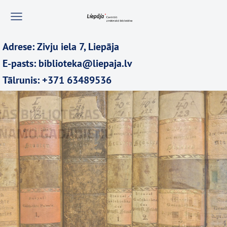
Adrese: Zivju iela 7, Liepāja
E-pasts: biblioteka@liepaja.lv
Tālrunis: +371 63489536