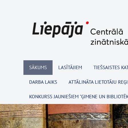
SĀKUMS
LASĪTĀJIEM
TIEŠSAISTES KA
DARBA LAIKS
ATTĀLINĀTA LIETOTĀJU REĢ
KONKURSS JAUNIEŠIEM "ĢIMENE UN BIBLIOTĒK