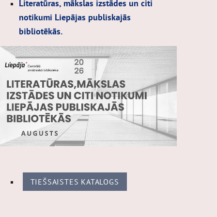
Literatūras, mākslas izstādes un citi
notikumi Liepājas publiskajās
bibliotēkās.
TIEŠSAISTES KATALOGS