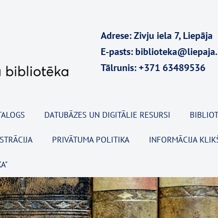
Adrese: Zivju iela 7, Liepāja
E-pasts: biblioteka@liepaja.
Tālrunis: +371 63489536
TALOGS
DATUBĀZES UN DIGITĀLIE RESURSI
BIBLIOT
ISTRĀCIJA
PRIVĀTUMA POLITIKA
INFORMĀCIJA KLIK
A"