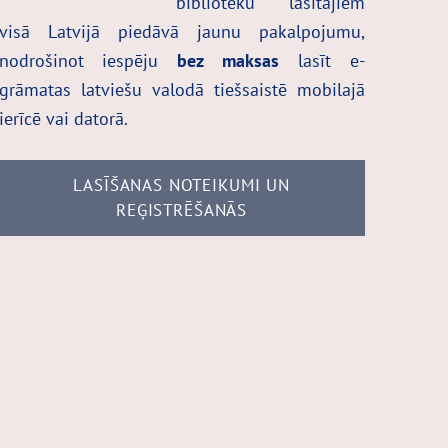
bibliotēku lasītājiem
visā Latvijā piedāvā jaunu pakalpojumu,
nodrošinot iespēju
bez maksas
lasīt e-
grāmatas latviešu valodā tiešsaistē mobilajā
ierīcē vai datorā.
LASĪŠANAS NOTEIKUMI UN
REĢISTRĒŠANĀS