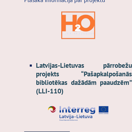
Latvijas-Lietuvas pārrobež
projekts “Pašapkalpošanā
bibliotēkas dažādām paaudzēm
(LLI-110)