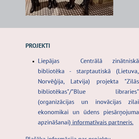
PROJEKTI
Liepājas Centrālā zinātnisk
bibliotēka - starptautiskā (Lietuva
Norvēģija, Latvija) projekta
"Zilā
bibliotēkas"/"Blue libraries
(organizācijas un inovācijas zila
ekonomikai un ūdens piesārņojum
apzināšanai)
informatīvais partneris.
Plašāka informācija par projektu