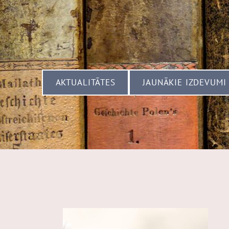
​AKTUALITĀTES​
​JAUNĀKIE IZDEVUMI​