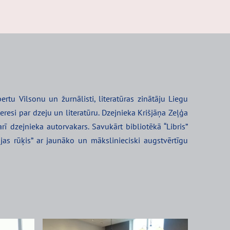
rtu Vilsonu un žurnālisti, literatūras zinātāju Liegu
eresi par dzeju un literatūru. Dzejnieka Krišjāņa Zeļģa
arī dzejnieka autorvakars. Savukārt bibliotēkā “Libris”
ājas rūķis” ar jaunāko un mākslinieciski augstvērtīgu