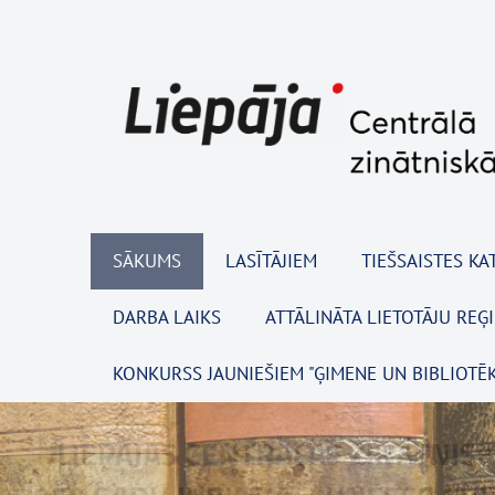
SĀKUMS
LASĪTĀJIEM
TIEŠSAISTES KA
DARBA LAIKS
ATTĀLINĀTA LIETOTĀJU REĢ
KONKURSS JAUNIEŠIEM "ĢIMENE UN BIBLIOTĒK