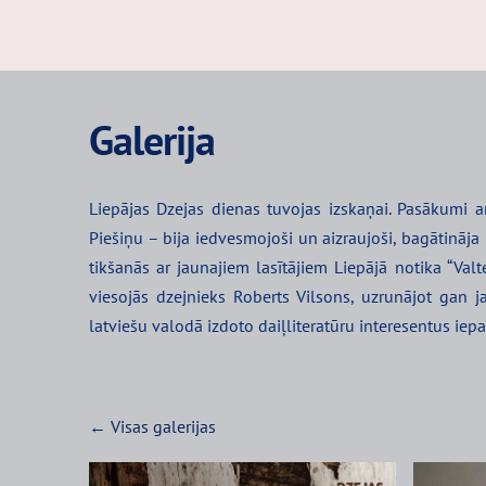
Galerija
Liepājas Dzejas dienas tuvojas izskaņai. Pasākumi ar
Piešiņu – bija iedvesmojoši un aizraujoši, bagātināja 
tikšanās ar jaunajiem lasītājiem Liepājā notika “Valte
viesojās dzejnieks Roberts Vilsons, uzrunājot gan ja
latviešu valodā izdoto daiļliteratūru interesentus iepaz
Visas galerijas