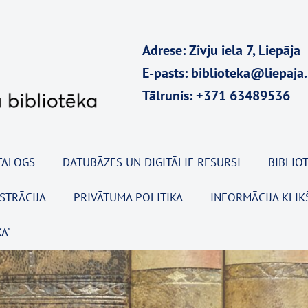
Adrese: Zivju iela 7, Liepāja
E-pasts: biblioteka@liepaja.
Tālrunis: +371 63489536
TALOGS
DATUBĀZES UN DIGITĀLIE RESURSI
BIBLIOT
ISTRĀCIJA
PRIVĀTUMA POLITIKA
INFORMĀCIJA KLIK
A"