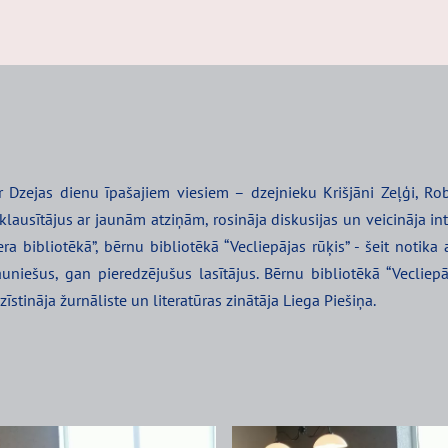
 Dzejas dienu īpašajiem viesiem – dzejnieku Krišjāni Zeļģi, Robe
klausītājus ar jaunām atziņām, rosināja diskusijas un veicināja int
ra bibliotēkā”, bērnu bibliotēkā “Vecliepājas rūķis” - šeit notika 
uniešus, gan pieredzējušus lasītājus. Bērnu bibliotēkā “Vecliep
īstināja žurnāliste un literatūras zinātāja Liega Piešiņa.