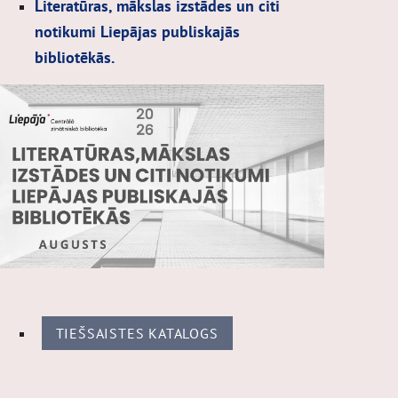
Literatūras, mākslas izstādes un citi
notikumi Liepājas publiskajās
bibliotēkās.
TIEŠSAISTES KATALOGS