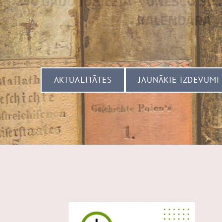
​AKTUALITĀTES​
​JAUNĀKIE IZDEVUMI​